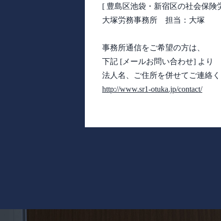
[ 豊島区池袋・新宿区の社会保険労
大塚労務事務所 担当：大塚
事務所通信をご希望の方は、
下記 [メールお問い合わせ] より
法人名、ご住所を併せてご連絡く
http://www.sr1-otuka.jp/contact/