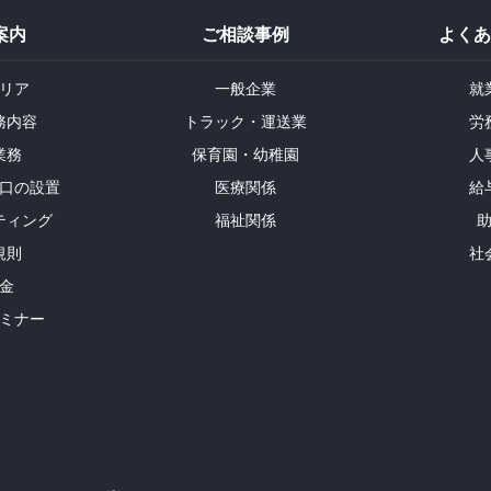
案内
ご相談事例
よくあ
リア
一般企業
就
務内容
トラック・運送業
労
業務
保育園・幼稚園
人
口の設置
医療関係
給
ティング
福祉関係
規則
社
金
ミナー