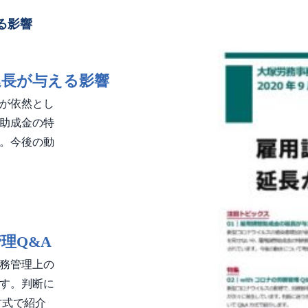
る影響
延長が与える影響
が依然とし
助成金の特
。今後の動
管理Q&A
務管理上の
す。判断に
方式で紹介